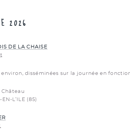
E 2026
IS DE LA CHAISE
t
 environ, disséminées sur la journée en foncti
u Château
N-L’ILE (85)
ER
t