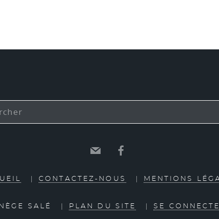
E-mail
Facebook
UEIL
CONTACTEZ-NOUS
MENTIONS LÉG
ANÈGE SALÉ
PLAN DU SITE
SE CONNECT