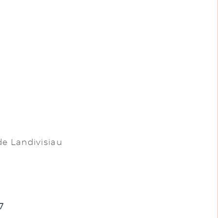
e Landivisiau
7